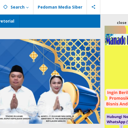
Search
Pedoman Media Siber
etorial
close