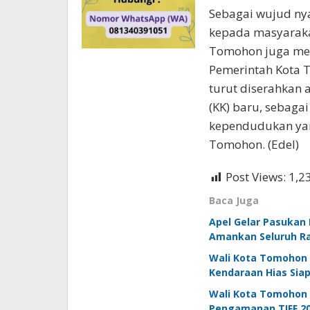
Sebagai wujud ny
kepada masyaraka
Tomohon juga men
Pemerintah Kota T
turut diserahkan
(KK) baru, sebagai
kependudukan yang
Tomohon. (Edel)
Post Views:
1,2
Baca Juga
Apel Gelar Pasukan
Amankan Seluruh R
Wali Kota Tomohon T
Kendaraan Hias Siap
Wali Kota Tomohon 
Pengamanan TIFF 2