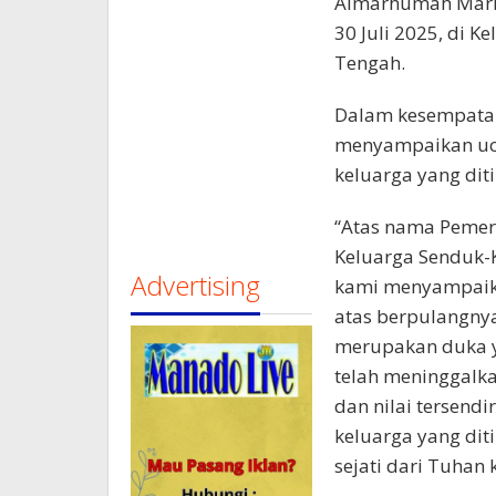
Almarhumah Maria
30 Juli 2025, di 
Tengah.
Dalam kesempatan
menyampaikan uc
keluarga yang dit
“Atas nama Pemer
Keluarga Senduk-
Advertising
kami menyampaika
atas berpulangny
merupakan duka 
telah meninggalk
dan nilai tersendi
keluarga yang dit
sejati dari Tuhan 