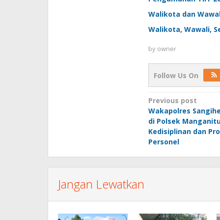
Walikota dan Wawal
Walikota, Wawali, S
by
owner
Follow Us On
Post
Previous post
Wakapolres Sangihe
navigation
di Polsek Manganit
Kedisiplinan dan Pr
Personel
Jangan Lewatkan