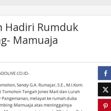
on
 Hadiri Rumduk
a
ng- Mamuaja
g-
a
OLIVE.CO.ID-
omohon, Sendy G.A. Rumajar, S.E., M.I.Kom.
 Tomohon Tengah Jones Mait dan Lurah
y Pangemanan, melayat ke rumah duka
ambing-Mamuaja atas meninggalnya