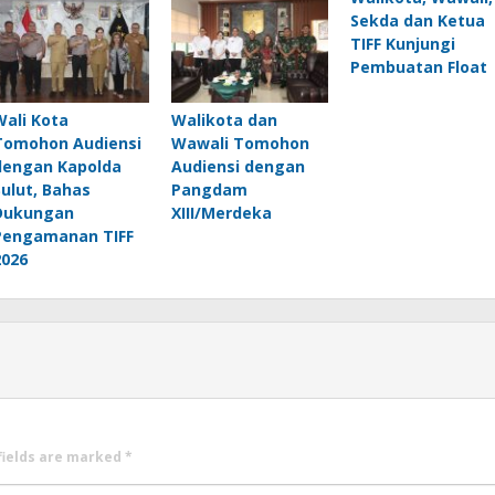
Sekda dan Ketua
TIFF Kunjungi
Pembuatan Float
Wali Kota
Walikota dan
Tomohon Audiensi
Wawali Tomohon
dengan Kapolda
Audiensi dengan
Sulut, Bahas
Pangdam
Dukungan
XIII/Merdeka
Pengamanan TIFF
2026
fields are marked
*