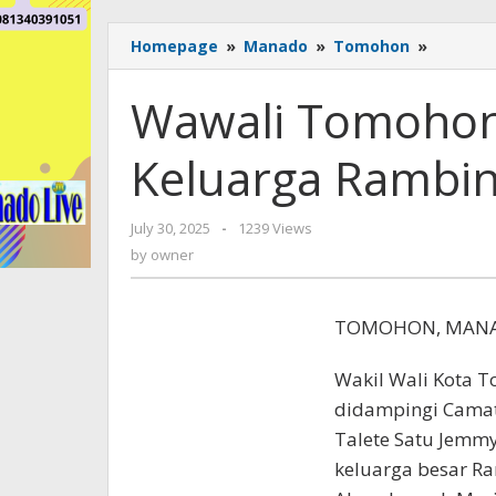
Homepage
»
Manado
»
Tomohon
»
Wawali
Tomoh
Hadiri
Wawali Tomohon
Rumduk
Keluarg
Keluarga Rambi
Rambin
Mamuaj
July 30, 2025
by
-
1239 Views
owner
by
owner
TOMOHON, MANAD
Wakil Wali Kota T
didampingi Camat
Talete Satu Jemm
keluarga besar R