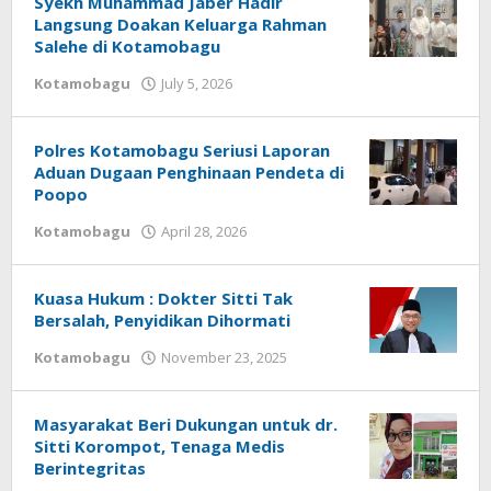
Syekh Muhammad Jaber Hadir
July
Langsung Doakan Keluarga Rahman
13,
Salehe di Kotamobagu
2026
Kotamobagu
July 5, 2026
by
by
Redaksi
Redaksi
Polres Kotamobagu Seriusi Laporan
Aduan Dugaan Penghinaan Pendeta di
Poopo
Kotamobagu
April 28, 2026
by
Redaksi
Kuasa Hukum : Dokter Sitti Tak
Bersalah, Penyidikan Dihormati
Kotamobagu
November 23, 2025
by
Redaksi
Masyarakat Beri Dukungan untuk dr.
Sitti Korompot, Tenaga Medis
Berintegritas