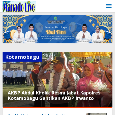
Skip
to
content
Kotamobagu
AKBP Abdul Kholik Resmi Jabat Kapolres
Kotamobagu Gantikan AKBP Irwanto
Kotamobagu