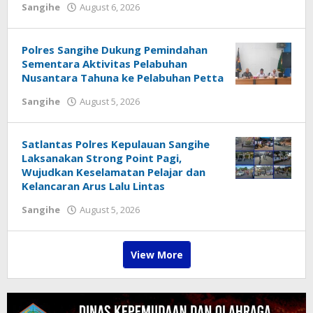
Sangihe
August 6, 2026
by
Gustaf
Pukoliwutang
Polres Sangihe Dukung Pemindahan
Sementara Aktivitas Pelabuhan
Nusantara Tahuna ke Pelabuhan Petta
Sangihe
August 5, 2026
by
Gustaf
Pukoliwutang
Satlantas Polres Kepulauan Sangihe
Laksanakan Strong Point Pagi,
Wujudkan Keselamatan Pelajar dan
Kelancaran Arus Lalu Lintas
Sangihe
August 5, 2026
by
Gustaf
Pukoliwutang
View More