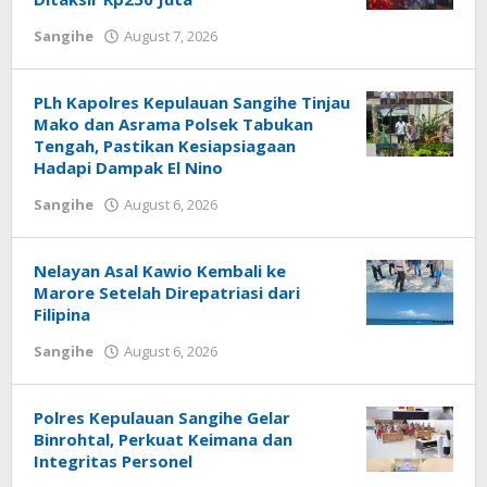
Sangihe
August 7, 2026
by
Gustaf
Pukoliwutang
PLh Kapolres Kepulauan Sangihe Tinjau
Mako dan Asrama Polsek Tabukan
Tengah, Pastikan Kesiapsiagaan
Hadapi Dampak El Nino
Sangihe
August 6, 2026
by
Gustaf
Pukoliwutang
Nelayan Asal Kawio Kembali ke
Marore Setelah Direpatriasi dari
Filipina
Sangihe
August 6, 2026
by
Gustaf
Pukoliwutang
Polres Kepulauan Sangihe Gelar
Binrohtal, Perkuat Keimana dan
Integritas Personel