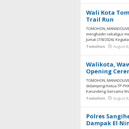
Wali Kota Tom
Trail Run
TOMOHON, MANADOLIVE.CO.
menghadiri sekaligus me
Jumat (7/8/2026). Kegiat
Tomohon
August 8
Walikota, Waw
Opening Cere
TOMOHON, MANADOLIVE.CO.
didampingi Ketua TP-PK
Karundeng, bersama Wak
Tomohon
August 8
Polres Sangi
Dampak El Nin