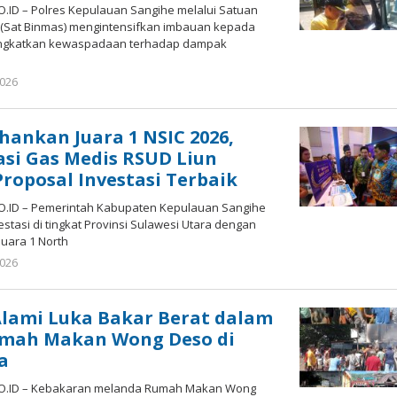
ID – Polres Kepulauan Sangihe melalui Satuan
(Sat Binmas) mengintensifkan imbauan kepada
ingkatkan kewaspadaan terhadap dampak
2026
by
Gustaf
Pukoliwutang
hankan Juara 1 NSIC 2026,
asi Gas Medis RSUD Liun
Proposal Investasi Terbaik
O.ID – Pemerintah Kabupaten Kepulauan Sangihe
tasi di tingkat Provinsi Sulawesi Utara dengan
uara 1 North
2026
by
Gustaf
Pukoliwutang
Alami Luka Bakar Berat dalam
mah Makan Wong Deso di
a
O.ID – Kebakaran melanda Rumah Makan Wong