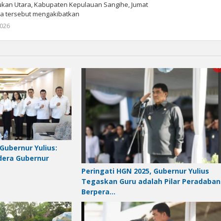
kan Utara, Kabupaten Kepulauan Sangihe, Jumat
tiwa tersebut mengakibatkan
2026
by
Gustaf
Pukoliwutang
Gubernur Yulius:
dera Gubernur
Peringati HGN 2025, Gubernur Yulius
Tegaskan Guru adalah Pilar Peradaban
Berpera…