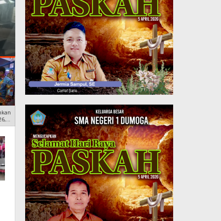
Personel dan Bhayangkari,
Kebersamaan
nkan
26,