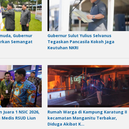
emuda, Gubernur
Gubernur Sulut Yulius Selvanus
barkan Semangat
Tegaskan Pancasila Kokoh Jaga
Keutuhan NKRI
 Juara 1 NSIC 2026,
Rumah Warga di Kampung Karatung II
s Medis RSUD Liun
kecamatan Manganitu Terbakar,
Diduga Akibat K…