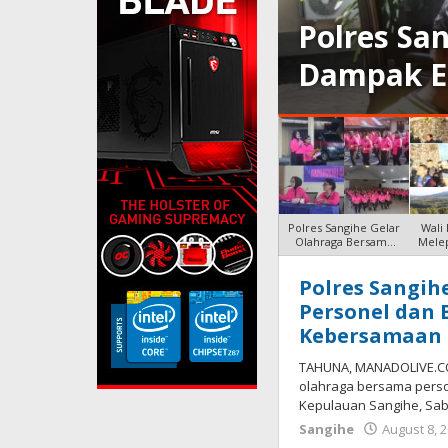
Warga Waspadai
Proyek In
siko Kebakaran
Kendage J
Polres Sangihe Gelar
Wali
Olahraga Bersama
Melep
Persone
Polres Sangih
MANADOLIVE
Personel dan 
Kebersamaan
TAHUNA, MANADOLIVE.CO
olahraga bersama perso
Kepulauan Sangihe, Sabt
Sangihe
August 8, 