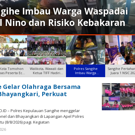
tegrasi Gas Medis RSUD Liun
adi Proposal Investasi Terbaik
 Kota Tomohon
Walikota, Wawali dan
Polres Sangihe
Sangihe Pertaha
as Peserta Eco
Ketua TIFF Hadiri
Imbau Warga
Juara 1 NSIC 20
Trail R
Openin
Waspadai Dampak El
Proyek
e Gelar Olahraga Bersama
.CO.ID
Bhayangkari, Perkuat
.ID – Polres Kepulauan Sangihe menggelar
nel dan Bhayangkari di Lapangan Apel Polres
u (8/8/2026) pagi. Kegiatan
2026
by
Gustaf