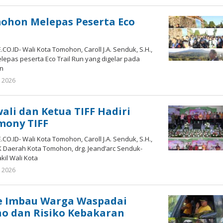
Pukoliwutang
ohon Melepas Peserta Eco
ID- Wali Kota Tomohon, Caroll J.A. Senduk, S.H.,
lepas peserta Eco Trail Run yang digelar pada
an
, 2026
by
owner
ali dan Ketua TIFF Hadiri
mony TIFF
ID- Wali Kota Tomohon, Caroll J.A. Senduk, S.H.,
K Daerah Kota Tomohon, drg. Jeand’arc Senduk-
il Wali Kota
, 2026
by
owner
he Imbau Warga Waspadai
o dan Risiko Kebakaran