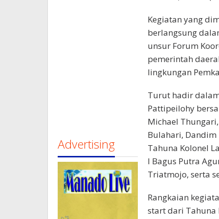
Kegiatan yang dim
berlangsung dala
unsur Forum Koord
pemerintah daerah,
lingkungan Pemka
Turut hadir dalam
Pattipeilohy ber
Michael Thungari,
Bulahari, Dandim 
Advertising
Tahuna Kolonel La
I Bagus Putra Agu
Triatmojo, serta 
Rangkaian kegiata
start dari Tahuna