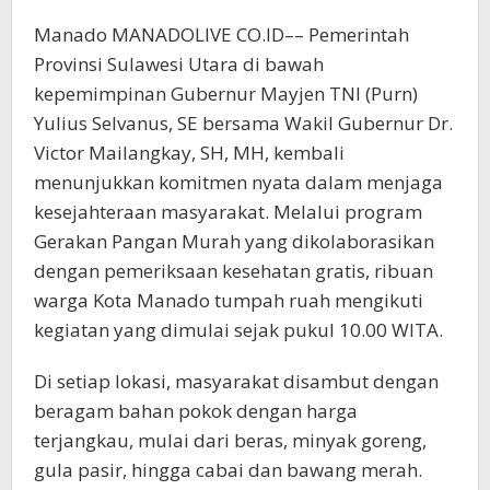
Selvanus-
Manado MANADOLIVE CO.ID–– Pemerintah
Viktor
Mailangkay
Provinsi Sulawesi Utara di bawah
Untuk
kepemimpinan Gubernur Mayjen TNI (Purn)
Warga
Yulius Selvanus, SE bersama Wakil Gubernur Dr.
Sulut
Victor Mailangkay, SH, MH, kembali
menunjukkan komitmen nyata dalam menjaga
kesejahteraan masyarakat. Melalui program
Gerakan Pangan Murah yang dikolaborasikan
dengan pemeriksaan kesehatan gratis, ribuan
warga Kota Manado tumpah ruah mengikuti
kegiatan yang dimulai sejak pukul 10.00 WITA.
Di setiap lokasi, masyarakat disambut dengan
beragam bahan pokok dengan harga
terjangkau, mulai dari beras, minyak goreng,
gula pasir, hingga cabai dan bawang merah.