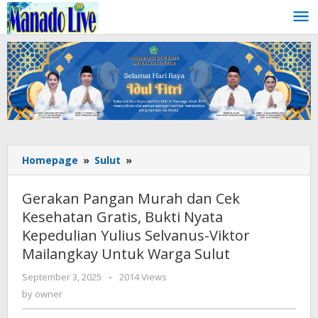
Skip
to
content
Homepage
»
Sulut
»
Gerakan
Pangan
Murah
Gerakan Pangan Murah dan Cek
dan
Kesehatan Gratis, Bukti Nyata
Cek
Kepedulian Yulius Selvanus-Viktor
Kesehatan
Gratis,
Mailangkay Untuk Warga Sulut
Bukti
September 3, 2025
by
-
2014 Views
Nyata
owner
by
owner
Kepedulian
Yulius